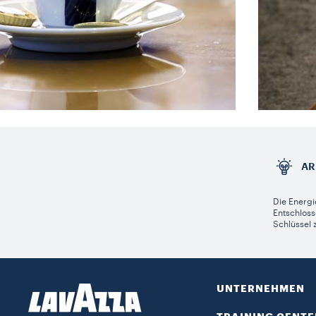
AR
Die Energi
Entschloss
Schlüssel 
UNTERNEHMEN