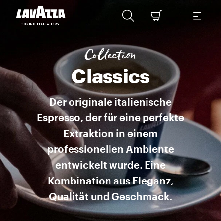
Traditionelle italienische Mischungen „Classics“ ist unser Sortim
Collection
Classics
Der originale italienische
Espresso, der für eine perfekte
Extraktion in einem
professionellen Ambiente
entwickelt wurde. Eine
Kombination aus Eleganz,
Qualität und Geschmack.