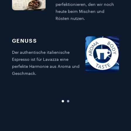
perfektionieren, den wir noch
heute beim Mischen und
Rösten nutzen.
GENUSS
Der authentische italienische
B
Espresso ist für Lavazza eine
n
perfekte Harmonie aus Aroma und
h
Geschmack.
e
a