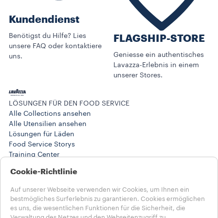
Kundendienst
Benötigst du Hilfe? Lies
FLAGSHIP-STORE
unsere FAQ oder kontaktiere
Geniesse ein authentisches
uns.
Lavazza-Erlebnis in einem
unserer Stores.
LÖSUNGEN FÜR DEN FOOD SERVICE
Alle Collections ansehen
Alle Utensilien ansehen
Lösungen für Läden
Food Service Storys
Training Center
@ARBEITSLÖSUNGEN
Cookie-Richtlinie
Produkte
Maschinen
Auf unserer Webseite verwenden wir Cookies, um Ihnen ein
@Work Storys
bestmögliches Surferlebnis zu garantieren. Cookies ermöglichen
HILFE
es uns, die wesentlichen Funktionen für die Sicherheit, die
HÄUFIG GESTELLTE FRAGEN
Verwaltung des Netzes und den Webseitenzugriff zu