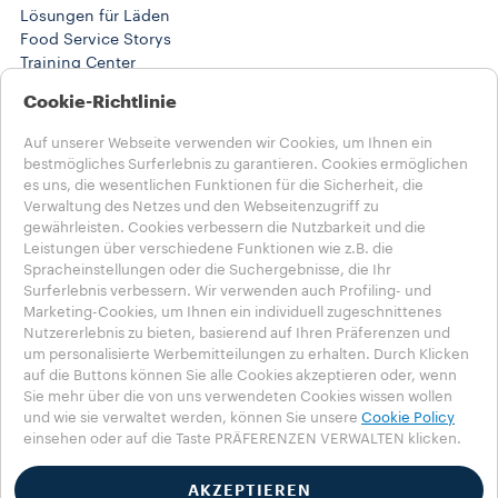
Lösungen für Läden
Food Service Storys
Training Center
@ARBEITSLÖSUNGEN
Cookie-Richtlinie
Produkte
Maschinen
Auf unserer Webseite verwenden wir Cookies, um Ihnen ein
@Work Storys
bestmögliches Surferlebnis zu garantieren. Cookies ermöglichen
HILFE
es uns, die wesentlichen Funktionen für die Sicherheit, die
HÄUFIG GESTELLTE FRAGEN
Verwaltung des Netzes und den Webseitenzugriff zu
Kontaktiere uns
gewährleisten. Cookies verbessern die Nutzbarkeit und die
Leistungen über verschiedene Funktionen wie z.B. die
RECHTLICHE HINWEISE
Spracheinstellungen oder die Suchergebnisse, die Ihr
Nutzungsbedingungen
Surferlebnis verbessern. Wir verwenden auch Profiling- und
Marketing-Cookies, um Ihnen ein individuell zugeschnittenes
Wähle dein Land
Nutzererlebnis zu bieten, basierend auf Ihren Präferenzen und
CH - Deutsch
um personalisierte Werbemitteilungen zu erhalten. Durch Klicken
CH - Deutsch
auf die Buttons können Sie alle Cookies akzeptieren oder, wenn
CH - Français
Sie mehr über die von uns verwendeten Cookies wissen wollen
CH - Italiano
und wie sie verwaltet werden, können Sie unsere
Cookie Policy
einsehen oder auf die Taste PRÄFERENZEN VERWALTEN klicken.
OTHER COUNTRIES
Datenschutzrichtlinie
Cookie-Richtlinie
AKZEPTIEREN