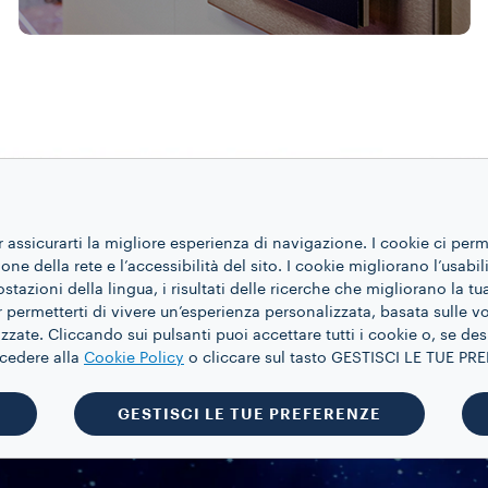
r assicurarti la migliore esperienza di navigazione. I cookie ci per
ne della rete e l’accessibilità del sito. I cookie migliorano l’usabil
azioni della lingua, i risultati delle ricerche che migliorano la t
 permetterti di vivere un’esperienza personalizzata, basata sulle v
zate. Cliccando sui pulsanti puoi accettare tutti i cookie o, se des
Museo Lavazza
ccedere alla
Cookie Policy
o cliccare sul tasto GESTISCI LE TUE P
GESTISCI LE TUE PREFERENZE
Esperienza di caffè al museo Lavazza.