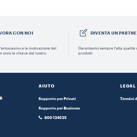
VORA CON NOI
DIVENTA UN PARTN
 l'entusiasmo e la motivazione del
Garantiamo sempre l'alta qualità d
m sono la chiave del nostro
prodotti
AIUTO
LEGAL
R
Supporto per Privati
Termini d
Supporto per Business
S
800 124535