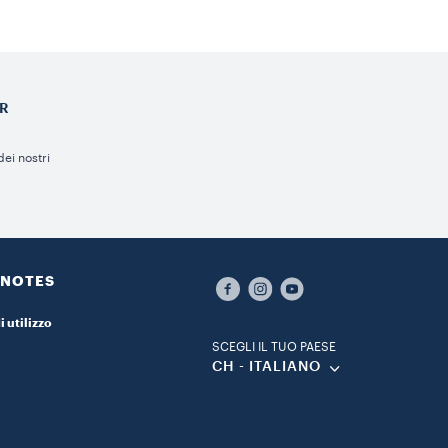
ER
ei nostri
 NOTES
i utilizzo
SCEGLI IL TUO PAESE
CH - ITALIANO