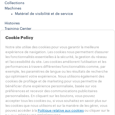
Collections
Machines​
Matériel de visibilité et de service
Histoires
Training Center
WORK SOLUTIONS
Cookie Policy
Produits
Machines
Notre site utilise des cookies pour vous garantir la meilleure
Histoires
expérience de navigation. Les cookies nous permettent d’assurer
AIDE
les fonctionnalités essentielles à la sécurité, la gestion du réseau
FAQ
et l’accessibilité du site. Les cookies améliorent l’utilisation et les
Contactez-nous
performances à travers différentes fonctionnalités comme, par
exemple, les paramètres de langue ou les résultats de recherche
NOTES LÉGALES
qui optimisent votre expérience. Nous utilisons également des
Conditions d’utilisation
cookies de profilage et de marketing pour vous permettre de
bénéficier d’une expérience personnalisée, basée sur vos
Choisissez votre pays
préférences et recevoir des communications publicitaires
CH - Français
personnalisées. En cliquant sur les boutons, vous pouvez
CH - Français
accepter tous les cookies ou, si vous souhaitez en savoir plus sur
CH - Deutsch
les cookies que nous utilisons et sur la manière de les gérer, vous
CH - Italiano
pouvez accéder à la
Politique relative aux cookies
ou cliquer sur le