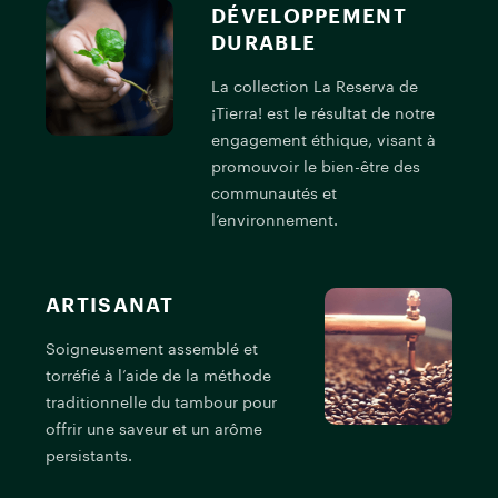
DÉVELOPPEMENT
DURABLE
La collection La Reserva de
¡Tierra! est le résultat de notre
engagement éthique, visant à
promouvoir le bien-être des
communautés et
l’environnement.
C
ARTISANAT
n
Soigneusement assemblé et
d
torréfié à l’aide de la méthode
g
traditionnelle du tambour pour
u
offrir une saveur et un arôme
persistants.