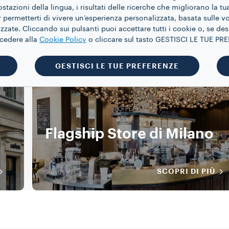
azioni della lingua, i risultati delle ricerche che migliorano la t
 permetterti di vivere un’esperienza personalizzata, basata sulle v
I nostri Flagship Store
zate. Cliccando sui pulsanti puoi accettare tutti i cookie o, se des
ccedere alla
Cookie Policy
o cliccare sul tasto GESTISCI LE TUE P
GESTISCI LE TUE PREFERENZE
Store
Flagship Store di Milano
SCOPRI DI PIÙ