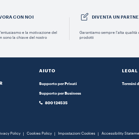
VORA CON NOI
DIVENTA UN PARTN
 l'entusiasmo e la motivazione del
Garantiamo sempre l'alta qualità d
m sono la chiave del nostro
prodotti
AIUTO
LEGAL
R
Supporto per Privati
Termini d
Supporto per Business
S
800 124535
ivacy Policy
Cookies Policy
Impostazioni Cookies
Accessibility Statem