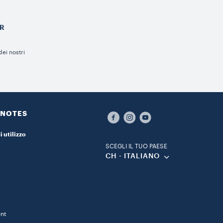
ER
ei nostri
 NOTES
i utilizzo
SCEGLI IL TUO PAESE
CH - ITALIANO
ent