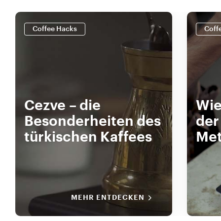
Coffee Hacks
Coff
Cezve – die
Wie
Besonderheiten des
der
türkischen Kaffees
Met
MEHR ENTDECKEN