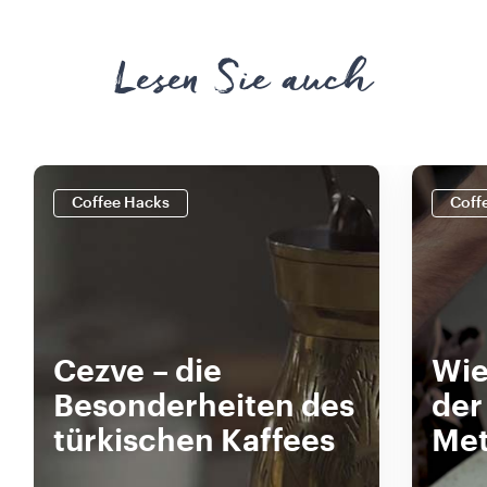
Lesen Sie auch
Coffee Hacks
Coff
Cezve – die
Wie
Besonderheiten des
der
türkischen Kaffees
Met