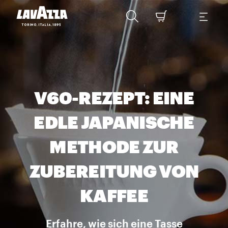
V60-REZEPT: EINE
EDLE JAPANISCHE
METHODE ZUR
ZUBEREITUNG VON
KAFFEE
Erfahre, wie sich eine Tasse