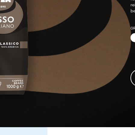
re
be
G