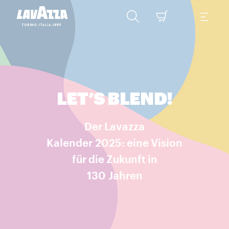
LET’S BLEND!
Der Lavazza
Kalender 2025: eine Vision
für die Zukunft in
130 Jahren