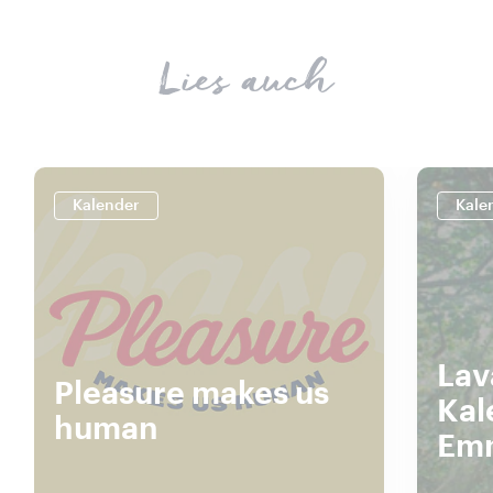
Lies auch
Kalender
Kale
Lav
Pleasure makes us
Kal
human
Emm