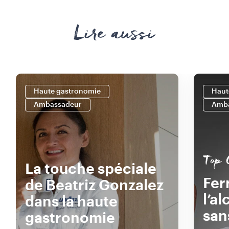
Lire aussi
Haute gastronomie
Haut
Ambassadeur
Amb
Top 
La touche spéciale
Fer
de Beatriz Gonzalez
l’a
dans la haute
san
gastronomie