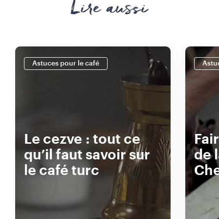
Lire aussi
Astuces pour le café
Astu
Le cezve : tout ce
Fair
qu’il faut savoir sur
de 
le café turc
Ch