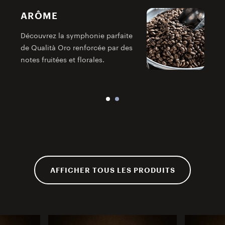
ARÔME
L
Découvrez la symphonie parfaite
e
de Qualità Oro renforcée par des
f
notes fruitées et florales.
AFFICHER TOUS LES PRODUITS