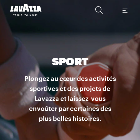
SPORT
Plongez au cœur des activités
sportives et des projets de
Lavazza et laissez-vous
envoûter par certaines des
plus belles histoires.