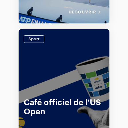
DÉCOUVRIR
Sport
Café officiel de l’US
Open