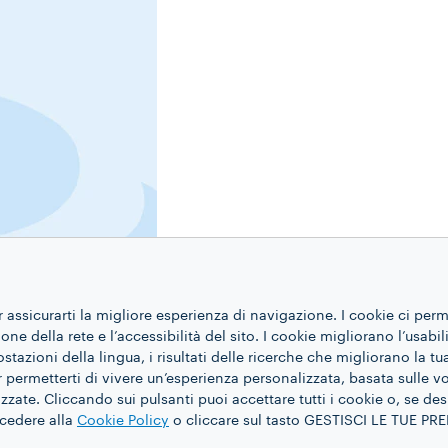
r assicurarti la migliore esperienza di navigazione. I cookie ci per
ne della rete e l’accessibilità del sito. I cookie migliorano l’usabil
azioni della lingua, i risultati delle ricerche che migliorano la t
 permetterti di vivere un’esperienza personalizzata, basata sulle v
Profilo e tostatura
zate. Cliccando sui pulsanti puoi accettare tutti i cookie o, se des
Così è Bevanda al ca
ccedere alla
Cookie Policy
o cliccare sul tasto GESTISCI LE TUE P
Dal gusto unico e inconfondibil