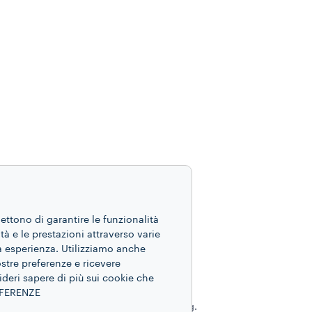
mettono di garantire le funzionalità
ità e le prestazioni attraverso varie
ua esperienza. Utilizziamo anche
ostre preferenze e ricevere
Indi
ideri sapere di più sui cookie che
ffè con ginseng
Operat
REFERENZE
e, con le proprietà benefiche del ginseng.