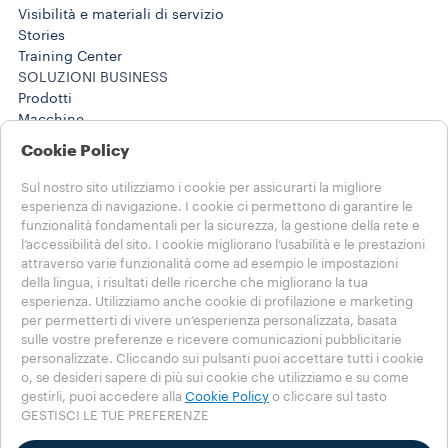
Visibilità e materiali di servizio
Stories
Training Center
SOLUZIONI BUSINESS
Prodotti
Macchine
Stories
Cookie Policy
AIUTO E CONTATTI
FAQs
Sul nostro sito utilizziamo i cookie per assicurarti la migliore
Contatti
esperienza di navigazione. I cookie ci permettono di garantire le
800 806 068
funzionalità fondamentali per la sicurezza, la gestione della rete e
l’accessibilità del sito. I cookie migliorano l’usabilità e le prestazioni
800 806 068
attraverso varie funzionalità come ad esempio le impostazioni
NOTE LEGALI E PRIVACY
della lingua, i risultati delle ricerche che migliorano la tua
Termini di utilizzo
esperienza. Utilizziamo anche cookie di profilazione e marketing
per permetterti di vivere un’esperienza personalizzata, basata
SCEGLI IL TUO PAESE
sulle vostre preferenze e ricevere comunicazioni pubblicitarie
CH - Italiano
personalizzate. Cliccando sui pulsanti puoi accettare tutti i cookie
CH - Italiano
o, se desideri sapere di più sui cookie che utilizziamo e su come
CH - Deutsch
gestirli, puoi accedere alla
Cookie Policy
o cliccare sul tasto
GESTISCI LE TUE PREFERENZE
CH - Français
OTHER COUNTRIES