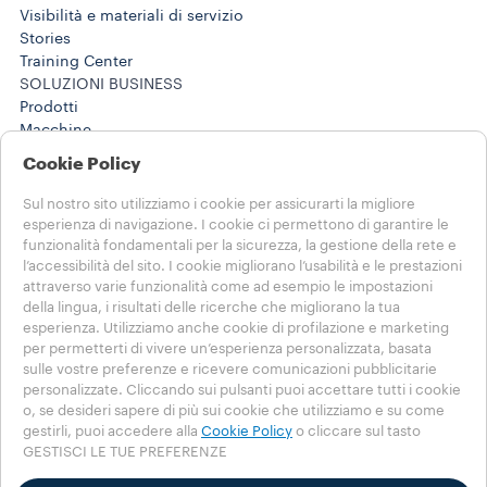
Visibilità e materiali di servizio
Stories
Training Center
SOLUZIONI BUSINESS
Prodotti
Macchine
Stories
Cookie Policy
AIUTO E CONTATTI
FAQs
Sul nostro sito utilizziamo i cookie per assicurarti la migliore
Contatti
esperienza di navigazione. I cookie ci permettono di garantire le
800 806 068
funzionalità fondamentali per la sicurezza, la gestione della rete e
l’accessibilità del sito. I cookie migliorano l’usabilità e le prestazioni
800 806 068
attraverso varie funzionalità come ad esempio le impostazioni
NOTE LEGALI E PRIVACY
della lingua, i risultati delle ricerche che migliorano la tua
Termini di utilizzo
esperienza. Utilizziamo anche cookie di profilazione e marketing
per permetterti di vivere un’esperienza personalizzata, basata
SCEGLI IL TUO PAESE
sulle vostre preferenze e ricevere comunicazioni pubblicitarie
CH - Italiano
personalizzate. Cliccando sui pulsanti puoi accettare tutti i cookie
CH - Italiano
o, se desideri sapere di più sui cookie che utilizziamo e su come
CH - Deutsch
gestirli, puoi accedere alla
Cookie Policy
o cliccare sul tasto
GESTISCI LE TUE PREFERENZE
CH - Français
OTHER COUNTRIES