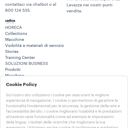
contattaci via chatbot o al
Lavazza nei nostri punti
800 124 535.
vendita.
HORECA
Collections
Macchine
Visibilità e materiali di servizio
Stories
Training Center
SOLUZIONI BUSINESS
Prodotti
Macchine
Stories
Cookie Policy
AIUTO E CONTATTI
FAQs
Sul nostro sito utilizziamo i cookie per assicurarti la migliore
Contatti
esperienza di navigazione. I cookie ci permettono di garantire le
800 806 068
funzionalità fondamentali per la sicurezza, la gestione della rete e
l’accessibilità del sito. I cookie migliorano l’usabilità e le prestazioni
800 806 068
attraverso varie funzionalità come ad esempio le impostazioni
NOTE LEGALI E PRIVACY
della lingua, i risultati delle ricerche che migliorano la tua
Termini di utilizzo
esperienza. Utilizziamo anche cookie di profilazione e marketing