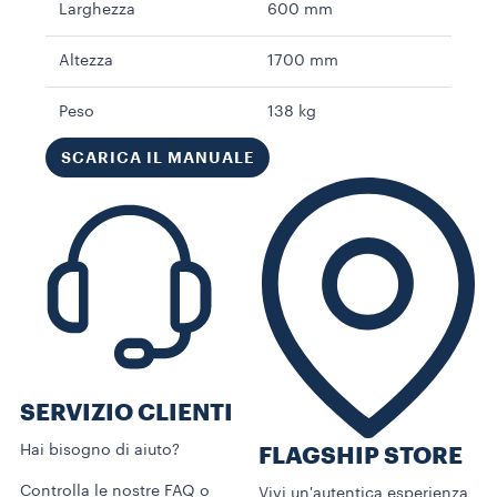
Larghezza
600 mm
Pot
Altezza
1700 mm
Fre
Peso
138 kg
Moda
SCARICA IL MANUALE
SERVIZIO CLIENTI​
Hai bisogno di aiuto?​
FLAGSHIP STORE
Controlla le nostre FAQ o
Vivi un'autentica esperienza