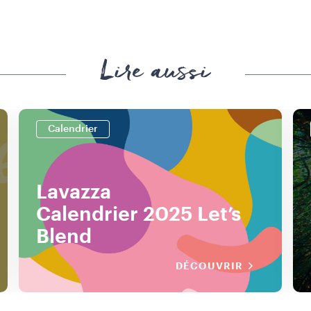
Lire aussi
Calendrier
Lavazza
Calendrier 2025 Let’s
Blend
DÉCOUVRIR