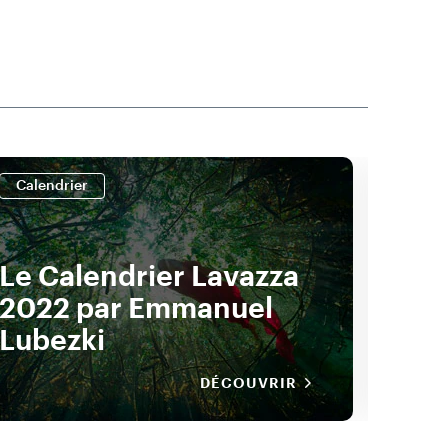
Calendrier
Calen
Le Calendrier Lavazza
Le 
2022 par Emmanuel
202
Lubezki
Hum
DÉCOUVRIR