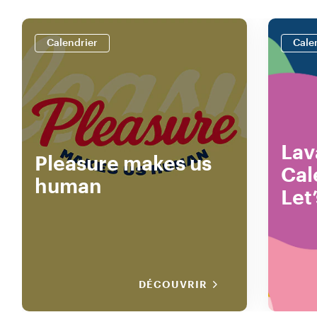
Calendrier
Cale
Lav
Pleasure makes us
Cal
human
Let
DÉCOUVRIR