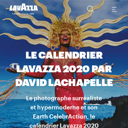
LE CALENDRIER
LAVAZZA 2020 PAR
DAVID LACHAPELLE
Le photographe surréaliste
et hypermoderne et son
Earth CelebrAction, le
calendrier Lavazza 2020