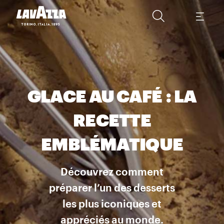
GLACE AU CAFÉ : LA
RECETTE
EMBLÉMATIQUE
Découvrez comment
préparer l’un des desserts
les plus iconiques et
appréciés au monde.