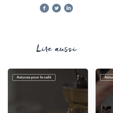
Lire aussi
Astuces pour le café
Astu