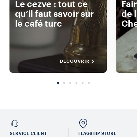
Le cezve : tout ce
Fair
qu’il faut savoir sur
de 
le café turc
Ch
DÉCOUVRIR
SERVICE CLIENT
FLAGSHIP STORE