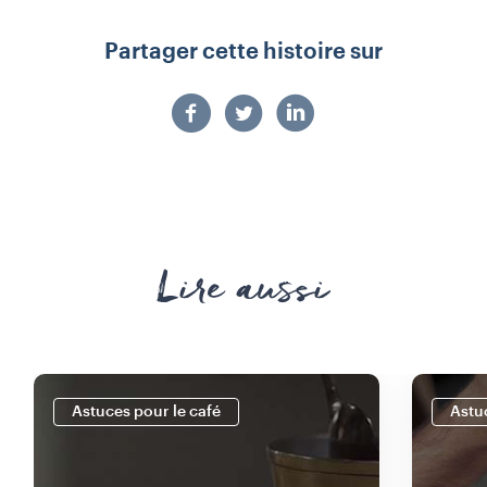
Partager cette histoire sur
Lire aussi
Astuces pour le café
Astu