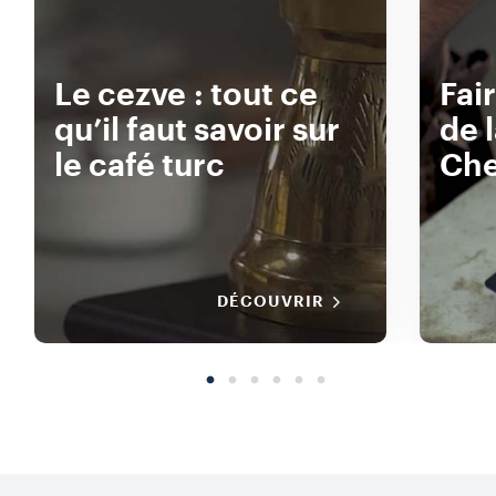
Le cezve : tout ce
Fair
qu’il faut savoir sur
de 
le café turc
Ch
DÉCOUVRIR