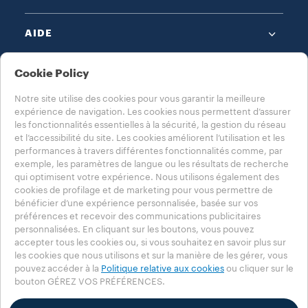
AIDE
NOTES LÉGALES
Cookie Policy
Notre site utilise des cookies pour vous garantir la meilleure
expérience de navigation. Les cookies nous permettent d’assurer
les fonctionnalités essentielles à la sécurité, la gestion du réseau
et l’accessibilité du site. Les cookies améliorent l’utilisation et les
performances à travers différentes fonctionnalités comme, par
exemple, les paramètres de langue ou les résultats de recherche
CHOISISSEZ VOTRE PAYS
qui optimisent votre expérience. Nous utilisons également des
CH - FRANÇAIS
cookies de profilage et de marketing pour vous permettre de
bénéficier d’une expérience personnalisée, basée sur vos
préférences et recevoir des communications publicitaires
personnalisées. En cliquant sur les boutons, vous pouvez
Politique de confidentialité
Politique en matière de cookies
accepter tous les cookies ou, si vous souhaitez en savoir plus sur
les cookies que nous utilisons et sur la manière de les gérer, vous
Réglage des cookies
Accessibility Statement
pouvez accéder à la
Politique relative aux cookies
ou cliquer sur le
bouton GÉREZ VOS PRÉFÉRENCES.
© 2025 LUIGI LAVAZZA SPA - Tous droits réservés – n° TVA 00470550013 -
REGISTRE DES ENTREPRISES n°. 257143 - part de capital 25 090 000 €
payée en totalité