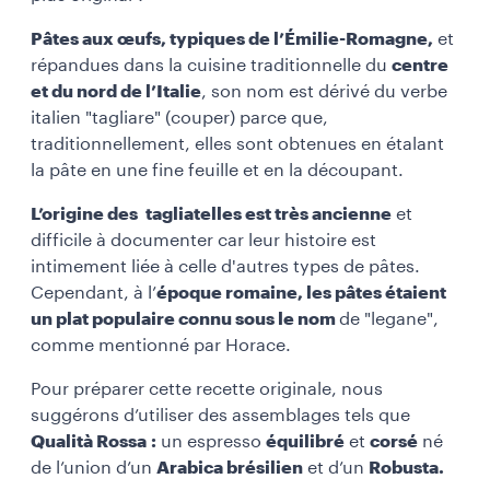
Pâtes aux œufs, typiques de l’Émilie-Romagne,
et
répandues dans la cuisine traditionnelle du
centre
et du nord de l’Italie
, son nom est dérivé du verbe
italien "tagliare" (couper) parce que,
traditionnellement, elles sont obtenues en étalant
la pâte en une fine feuille et en la découpant.
L’origine des tagliatelles est très ancienne
et
difficile à documenter car leur histoire est
intimement liée à celle d'autres types de pâtes.
Cependant, à l’
époque romaine, les pâtes étaient
un plat populaire connu sous le nom
de "legane",
comme mentionné par Horace.
Pour préparer cette recette originale, nous
suggérons d’utiliser des assemblages tels que
Qualità Rossa :
un espresso
équilibré
et
corsé
né
de l’union d’un
Arabica brésilien
et d’un
Robusta.