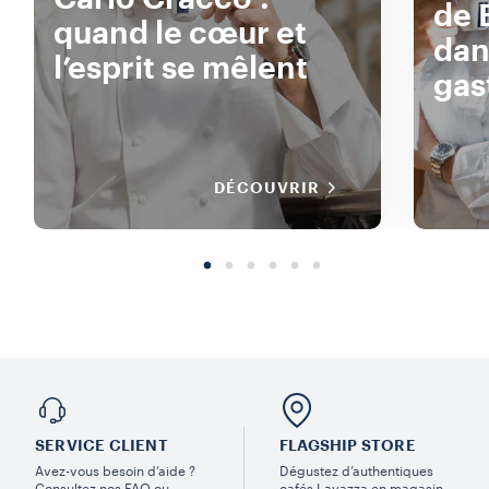
de 
quand le cœur et
dan
l’esprit se mêlent
gas
DÉCOUVRIR
SERVICE CLIENT
FLAGSHIP STORE
Avez-vous besoin d’aide ?
Dégustez d’authentiques
Consultez nos FAQ ou
cafés Lavazza en magasin.