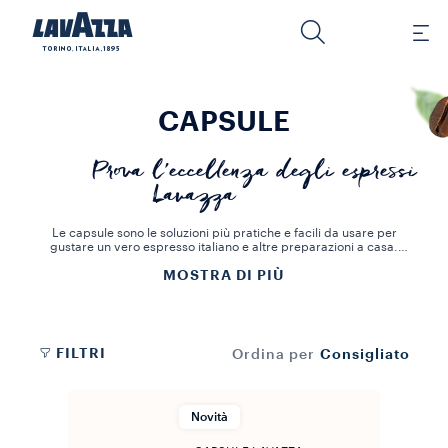
CAPSULE
Prova l’eccellenza degli espressi
Lavazza
Le capsule sono le soluzioni più pratiche e facili da usare per
gustare un vero espresso italiano e altre preparazioni a casa.
Con le capsule di caffè Lavazza, puoi preparare rapidamente un
MOSTRA DI PIÙ
espresso di alta qualità per te e per i tuoi cari. Le capsule Lavazza
racchiudono straordinarie miscele i cui chicchi di caffè vengono
selezionati e lavorati con le tecnologie più innovative per
mantenere intatti il gusto e l’aroma del caffè Lavazza.
FILTRI
Consigliato
Ordina per
Novità