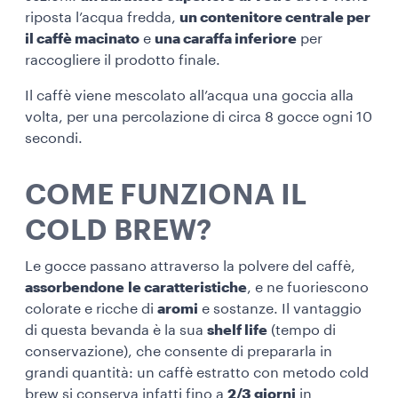
riposta l’acqua fredda,
un contenitore centrale per
il caffè macinato
e
una caraffa inferiore
per
raccogliere il prodotto finale.
Il caffè viene mescolato all’acqua una goccia alla
volta, per una percolazione di circa 8 gocce ogni 10
secondi.
COME FUNZIONA IL
COLD BREW?
Le gocce passano attraverso la polvere del caffè,
assorbendone le caratteristiche
, e ne fuoriescono
colorate e ricche di
aromi
e sostanze. Il vantaggio
di questa bevanda è la sua
shelf life
(tempo di
conservazione), che consente di prepararla in
grandi quantità: un caffè estratto con metodo cold
brew si conserva infatti fino a
2/3 giorni
in