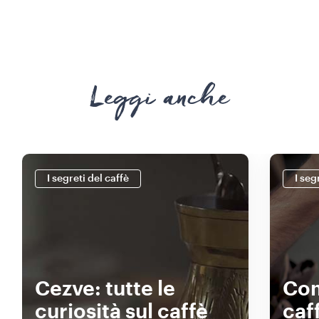
Leggi anche
I segreti del caffè
I seg
Cezve: tutte le
Com
curiosità sul caffè
caf