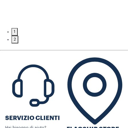
1
2
SERVIZIO CLIENTI​
Hai bisogno di aiuto?​