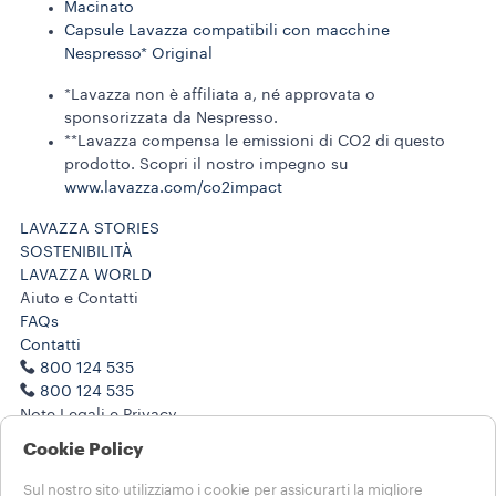
Macinato
Capsule Lavazza compatibili con macchine
Nespresso* Original
*Lavazza non è affiliata a, né approvata o
sponsorizzata da Nespresso.
**Lavazza compensa le emissioni di CO2 di questo
prodotto. Scopri il nostro impegno su
www.lavazza.com/co2impact​
LAVAZZA STORIES
SOSTENIBILITÀ
LAVAZZA WORLD
Aiuto e Contatti
FAQs
Contatti
800 124 535
800 124 535
Note Legali e Privacy
Termini di utilizzo
Cookie Policy
SCEGLI IL TUO PAESE
Sul nostro sito utilizziamo i cookie per assicurarti la migliore