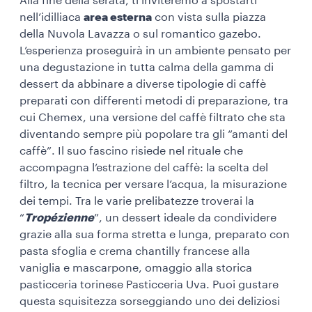
Alla fine della serata, ti inviteremo a spostarti
nell’idilliaca
area esterna
con vista sulla piazza
della Nuvola Lavazza o sul romantico gazebo.
L’esperienza proseguirà in un ambiente pensato per
una degustazione in tutta calma della gamma di
dessert da abbinare a diverse tipologie di caffè
preparati con differenti metodi di preparazione, tra
cui
Chemex, una versione del caffè filtrato che sta
diventando sempre più popolare tra gli “
amanti del
caffè
”. Il suo fascino risiede nel rituale che
accompagna l’estrazione del caffè: la scelta del
filtro, la tecnica per versare l’acqua, la misurazione
dei tempi. Tra le varie prelibatezze troverai la
“
Tropézienne
”, un dessert ideale da condividere
grazie alla sua forma stretta e lunga, preparato con
pasta sfoglia e crema chantilly francese alla
vaniglia e mascarpone, omaggio alla storica
pasticceria torinese Pasticceria Uva. Puoi gustare
questa squisitezza sorseggiando uno dei deliziosi