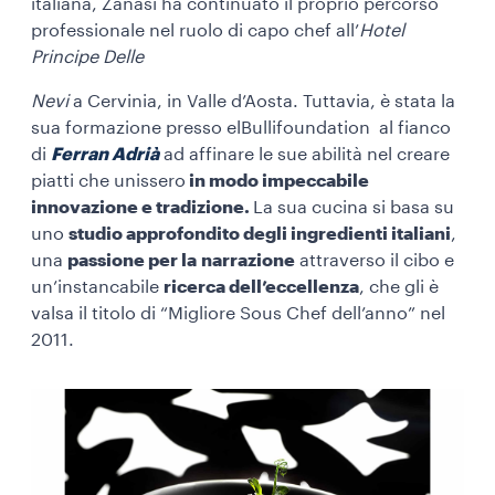
italiana, Zanasi ha continuato il proprio percorso
professionale nel ruolo di capo chef all’
Hotel
Principe
Delle
Nevi
a Cervinia, in Valle d’Aosta. Tuttavia, è stata la
sua formazione presso
elBullifoundation al fianco
di
Ferran Adrià
ad affinare le sue abilità nel creare
piatti che unissero
in modo impeccabile
innovazione e tradizione.
La sua cucina si basa su
uno
studio approfondito degli ingredienti italiani
,
una
passione per la
narrazione
attraverso il cibo e
un’instancabile
ricerca dell’eccellenza
, che gli è
valsa il titolo di “Migliore Sous Chef dell’anno” nel
2011.