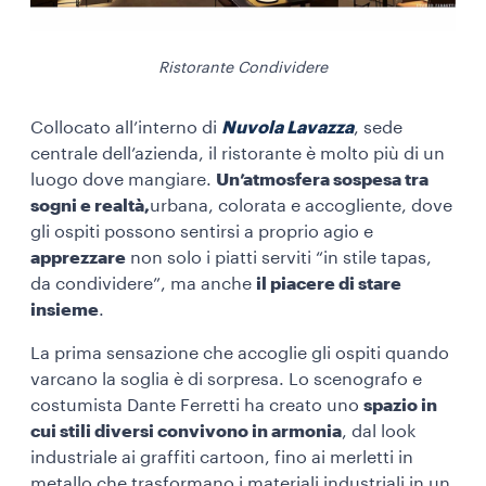
Ristorante Condividere
Collocato all’interno di
Nuvola Lavazza
, sede
centrale dell’azienda, il ristorante è molto più di un
luogo dove mangiare.
Un’atmosfera sospesa tra
sogni e realtà,
urbana, colorata e accogliente, dove
gli ospiti possono sentirsi a proprio agio e
apprezzare
non solo i piatti serviti “in stile tapas,
da condividere”, ma anche
il piacere di stare
insieme
.
La prima sensazione che accoglie gli ospiti quando
varcano la soglia è di sorpresa. Lo scenografo e
costumista Dante Ferretti ha creato uno
spazio in
cui stili diversi convivono in armonia
, dal look
industriale ai graffiti cartoon, fino ai merletti in
metallo che trasformano i materiali industriali in un