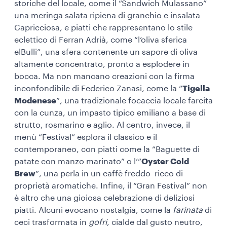
storiche del locale, come il “Sandwich Mulassano”
una meringa salata ripiena di granchio e insalata
Capricciosa, e piatti che rappresentano lo stile
eclettico di Ferran Adrià, come “l’oliva sferica
elBulli”, una sfera contenente un sapore di oliva
altamente concentrato, pronto a esplodere in
bocca. Ma non mancano creazioni con la firma
inconfondibile di Federico Zanasi, come la “
Tigella
Modenese
”, una tradizionale focaccia locale farcita
con la cunza, un impasto tipico emiliano a base di
strutto, rosmarino e aglio. Al centro, invece, il
menù “Festival” esplora il classico e il
contemporaneo, con piatti come la “Baguette di
patate con manzo marinato” o l’“
Oyster Cold
Brew
”, una perla in un
caffè freddo ricco di
proprietà aromatiche. Infine, il “Gran Festival” non
è altro che una gioiosa celebrazione di deliziosi
piatti. Alcuni evocano nostalgia, come la
farinata
di
ceci trasformata in
gofri
, cialde dal gusto neutro,