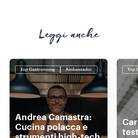
Leggi anche
Top Gastronomy
Ambassador
Top 
Andrea Camastra:
Car
Cucina polacca e
tes
strumenti high-tech